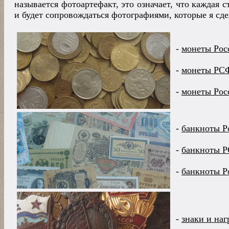
называется фотоартефакт, это означает, что каждая с
и будет сопровождаться фотографиями, которые я сде
-
монеты Рос
-
монеты РС
-
монеты Рос
-
банкноты Р
-
банкноты 
-
банкноты Р
-
знаки и на